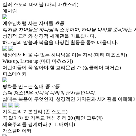
컬러 스토리 바이블 (마티 마쵸스키)
예처럼
예수님처럼 사는 자녀들
초등
예처럼 자녀들은 하나님의 소유이며, 하나님 나라를 준비하는 
성경적 교리와 성경적 세계관을 가르칩니다.
하나님의 말씀과 복음을 다양한 활동을 통해 배웁니다.
세상에서 배울 수 없는 하나님을 아는 지식 (마티 마쵸스키)
Wise up, Listen up (마티 마쵸스키)
어린이들이 꼭 알아야 할 교리문답 77 (싱클레어 퍼거슨)
피스메이커
평화를 만드는 십대
중고등
십대 청소년은 하나님 나라의 군사들입니다.
십대는 복음이 무엇인지, 성경적인 가치관과 세계관을 이해해야
기독교의 기본진리 (존 스토트)
꼭 알아야 할 기독교 핵심 진리 20 (웨인 그루뎀)
세속주의를 경계하라 (C.J. 매허니)
가스펠메이커