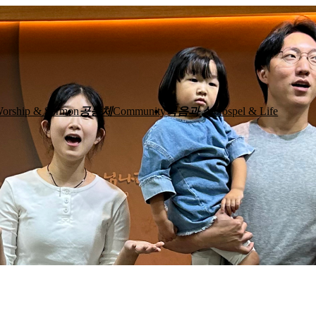
공동체
복음과 삶
orship & Sermon
Community
Gospel & Life