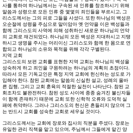
사를 통하여 하나님께서는 구속된 새 인류를 창조하시기 위해
말씀과 성령으로 모든 인류 중 몇몇의 죄인들을 부르시고, 그
리스도께서는 그의 피로 그들을 사셨다. 또한 하나님의 백성은
오순절에 성령을 주심으로 말미암아 옛 언약을 이은 백성들과
함께 그리스도의 사역에 의해 성취하신 새로운 하나님의 언약
의 교회로 재건되었다. 하나님의 모든 백성은 지대하시고 지탱
하시고 생명을 주시는 머리이신 그리스도와 함께 한 몸으로 연
합되고 하나님의 소유와 목적을 위해 각각 구별된다.
지역 교회
그리스도의 보편 교회를 표현한 지역 교회는 하나님의 백성을
성숙하게 하고 죄인을 구원하려는 하나님의 계획의 초점이다.
따라서 모든 기독교인은 특정 지역 교회에 헌신하는 성도로 가
입해야 한다. 참된 교회에는 말씀의 신실한 설교, 성례의 올바
른 집행, 그리고 교회 훈육의 적절한 실천이 나타난다. 참된 교
회조차도 불완전하다. 참된 성도 사이에 종종 숨겨진 불신자들
이 함께 존재하기 때문에 교회 또한 신학적 오류와 도덕적 실
패에 취약하다. 그러나 그리스도의 헌신은 흔들리지 않으며 그
는 반드시 교회를 성숙한 교회로 세우실 것이다.
그리스도께서는 교회에 장로와 집사의 직분을 주셨다. 장로는
유일한 관리 직책을 맡고 있으며, 주님께서 그들에게 맡긴 양