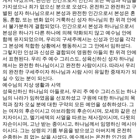
게서 나셨으며, 완전한 인간으로서 인간의 모든 속성과 약점을
가지셨으나 죄가 없으신 분으로 오셨다. 온전하고 완전하고 구
별된 성자 하나님으로서 본성과 완전한 인간으로서 본성은 혼
동, 혼합, 또는 변화 없이 거룩하신 성자 하나님의 한 위격 안에
서 불가분하게 결합되었다. 인간으로서 본성과 하나님으로서
본성은 하나가 다른 하나에 의해 약화되지 않고 예수님 안에
함께 유지되었으며, 우리의 구세주께서는 신성과 인성을 각각
그 본성에 적합한 상황에서 행동하시고 그 안에서 임하셨다.
그렇지만 인성과 신성은 결합되어 영원한 아들의 한 위격 안에
서 표현된다. 우리 주 예수 그리스도, 성육신하신 성자 하나님
께서는 완전한 하나님이시고 완전한 사람이시다. 따라서 우리
의 완전한 구세주이자 하나님과 사람 사이 유일한 중재자가 되
실 수 있는 분이 되신다.
예수님의 지상 생활과 사역
성육신하신 하나님의 아들로서, 우리 주 예수 그리스도는 하나
님의 나라가 임하였음을 선포하셨고 구원에 대한 하나님의 목
적과 장차 오실 분에 대한 구약의 모든 예언을 성취하셨다. 그
는 여자의 후손이시고 아브라함의 후손이시며, 모세와 같은 선
지자이시고, 멜기세덱의 서열을 따르는 제사장이시며, 다윗의
자손이시며, 고난 받는 종이시고, 하나님께서 임명하신 메시아
이시다. 그는 성령의 기름 부음을 받으셨고 아버지께 온전히
순종하는 죄 없는 삶을 사셨다. 예수께서는 온전한 인간의 존