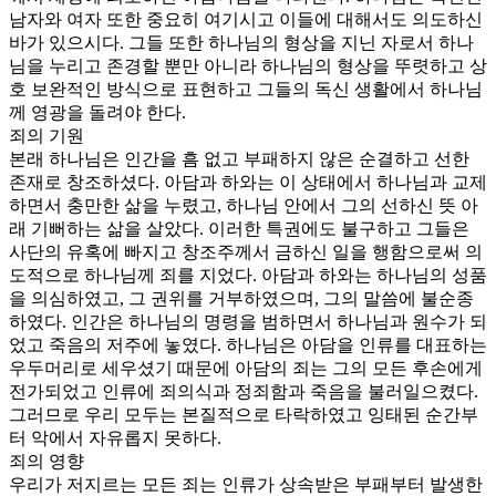
남자와 여자 또한 중요히 여기시고 이들에 대해서도 의도하신
바가 있으시다. 그들 또한 하나님의 형상을 지닌 자로서 하나
님을 누리고 존경할 뿐만 아니라 하나님의 형상을 뚜렷하고 상
호 보완적인 방식으로 표현하고 그들의 독신 생활에서 하나님
께 영광을 돌려야 한다.
죄의 기원
본래 하나님은 인간을 흠 없고 부패하지 않은 순결하고 선한
존재로 창조하셨다. 아담과 하와는 이 상태에서 하나님과 교제
하면서 충만한 삶을 누렸고, 하나님 안에서 그의 선하신 뜻 아
래 기뻐하는 삶을 살았다. 이러한 특권에도 불구하고 그들은
사단의 유혹에 빠지고 창조주께서 금하신 일을 행함으로써 의
도적으로 하나님께 죄를 지었다. 아담과 하와는 하나님의 성품
을 의심하였고, 그 권위를 거부하였으며, 그의 말씀에 불순종
하였다. 인간은 하나님의 명령을 범하면서 하나님과 원수가 되
었고 죽음의 저주에 놓였다. 하나님은 아담을 인류를 대표하는
우두머리로 세우셨기 때문에 아담의 죄는 그의 모든 후손에게
전가되었고 인류에 죄의식과 정죄함과 죽음을 불러일으켰다.
그러므로 우리 모두는 본질적으로 타락하였고 잉태된 순간부
터 악에서 자유롭지 못하다.
죄의 영향
우리가 저지르는 모든 죄는 인류가 상속받은 부패부터 발생한