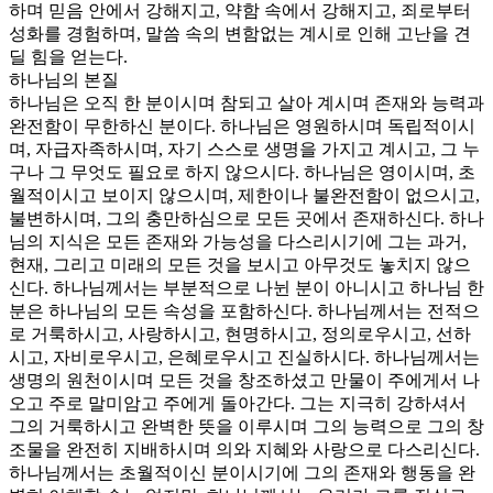
하며 믿음 안에서 강해지고, 약함 속에서 강해지고, 죄로부터
성화를 경험하며, 말씀 속의 변함없는 계시로 인해 고난을 견
딜 힘을 얻는다.
하나님의 본질
하나님은 오직 한 분이시며 참되고 살아 계시며 존재와 능력과
완전함이 무한하신 분이다. 하나님은 영원하시며 독립적이시
며, 자급자족하시며, 자기 스스로 생명을 가지고 계시고, 그 누
구나 그 무엇도 필요로 하지 않으시다. 하나님은 영이시며, 초
월적이시고 보이지 않으시며, 제한이나 불완전함이 없으시고,
불변하시며, 그의 충만하심으로 모든 곳에서 존재하신다. 하나
님의 지식은 모든 존재와 가능성을 다스리시기에 그는 과거,
현재, 그리고 미래의 모든 것을 보시고 아무것도 놓치지 않으
신다. 하나님께서는 부분적으로 나뉜 분이 아니시고 하나님 한
분은 하나님의 모든 속성을 포함하신다. 하나님께서는 전적으
로 거룩하시고, 사랑하시고, 현명하시고, 정의로우시고, 선하
시고, 자비로우시고, 은혜로우시고 진실하시다. 하나님께서는
생명의 원천이시며 모든 것을 창조하셨고 만물이 주에게서 나
오고 주로 말미암고 주에게 돌아간다. 그는 지극히 강하셔서
그의 거룩하시고 완벽한 뜻을 이루시며 그의 능력으로 그의 창
조물을 완전히 지배하시며 의와 지혜와 사랑으로 다스리신다.
하나님께서는 초월적이신 분이시기에 그의 존재와 행동을 완