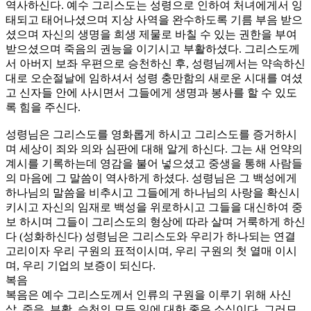
역사하신다. 예수 그리스도는 성령으로 인하여 처녀에게서 잉
태되고 태어나셨으며 지상 사역을 완수하도록 기름 부음 받으
셨으며 자신의 생명을 희생 제물로 바칠 수 있는 권한을 부여
받으셨으며 죽음의 권능을 이기시고 부활하셨다. 그리스도께
서 아버지 보좌 우편으로 승천하신 후, 성령님께서는 약속하신
대로 오순절날에 임하셔서 성령 충만함의 새로운 시대를 여셨
고 신자들 안에 사시면서 그들에게 생명과 봉사를 할 수 있도
록 힘을 주신다.
성령님은 그리스도를 영화롭게 하시고 그리스도를 증거하시
며 세상이 죄와 의와 심판에 대해 알게 하신다. 그는 새 언약의
계시를 기록하는데 영감을 불어 넣으셨고 중생을 통해 사람들
의 마음에 그 말씀이 역사하게 하셨다. 성령님은 그 백성에게
하나님의 말씀을 비추시고 그들에게 하나님의 사랑을 확신시
키시고 자신의 임재로 백성을 위로하시고 그들을 대신하여 중
보 하시며 그들이 그리스도의 형상에 따라 살며 거룩하게 하신
다 (성화하신다) 성령님은 그리스도와 우리가 하나되는 연결
고리이자 우리 구원의 표적이시며, 우리 구원의 첫 열매 이시
며, 우리 기업의 보증이 되신다.
복음
복음은 예수 그리스도께서 인류의 구원을 이루기 위해 사신
삶, 죽음, 부활, 승천의 모든 일에 대한 좋은 소식이다. 그러므