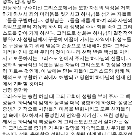
성화, 인내, 영화
전능하신 구주이신 그리스도께서는 또한 자신의 백성을 거룩
하게 하셔서 죄의 더러움을 씻기시고 하나님을 섬기는 자들로
그들을 구별하신다. 성령님은 그들을 새롭게 하여 죄와 사탄의
속박으로부터 자유케 하시며 새 생명을 주사 죄를 죽이고 그리
스도를 닮아 가게 하신다. 그러므로 성화는 하나님의 결정적인
행위이자 성령님께서 꾸준히 이끌어 가시는 사역이다. 성도들
은 구원을 받기 위해 믿음과 순종으로 인내해야 한다. 그러나
이러한 인내 또한 우리의 것이 아니라 선택 받은 백성을 지키
시고 보존하시는 그리스도 안에서 주시는 하나님의 선물이다.
성화의 궁극적인 목표는 믿는 자들이 그리스도의 형상을 완전
히 따르는 것인데, 이 날에는 믿는 자들이 그리스도와 함께 육
체적으로 부활하고 죄에서 해방되고 영원히 하나님의 임재 안
에서 기뻐할 것이다.
성령 충만함
그리스도는 승천 하실 때 그의 교회에 성령을 부어 주사 그 백
성들이 하나님의 임재와 능력을 더욱 경험하게 하셨다. 성령은
중생의 기적으로 사람들의 마음을 변화시키고 모든 신자들의
삶 속에 내재하셔서 풍성한 새 언약을 지키신다. 또한 성령님
께서는 하나님의 백성들에게 그리스도인으로서 살아가는 삶
과 그리스도를 증거하기 위한 갈망을 지속적으로 채우기를 원
하신다. 성령 충만함은 성령님의 영향력 아래에서 더욱 온전히