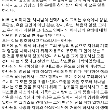
타내시고 그 영광스러운 은혜를 찬양 받기 위해 이 모든 일을
하신다.
비록 신비하지만, 하나님의 선택하심의 교리는 추측이나 성찰,
무관심, 혹은 교만이 아닌 겸손, 감사, 확신, 복음적 열정, 그리
고 우리에게 과분한 그리스도 안에서의 하나님의 은혜에 대한
영원한 찬양으로 받아들여져야 한다.
모든 것을 창조하시고 다스리시는 하나님
태초에 삼위 일체 하나님은 그의 권능의 말씀으로 자신의 기쁨
과 영광을 나타내시기 위해 자유로이 우주와 그 안에 있는 모
든 것을 무로부터 창조하셨다. 하나님은 그가 창조하신 모든
것이 다 보기 좋다고 선언 하셨고, 창조물은 타락하였음에도
하나님의 위대하심을 나타내고 즐거움으로 삼음이 마땅하고
하나님의 영광을 위해 성실히 관리되어야 한다. 위대하신 창조
주로써 하나님께서는 그가 창조하신 모든 것에서 분리되어 있
으시며 그 모든 것을 초월하신다. 주권을 가진 주로써 하나님
께서는 모든 것을 유지하기 위해 그 창조물과 함께하시고 모든
피조물을 다스리시며, 거룩하고 사랑이신 그의 뜻을 따라 모든
상황을 다스리신다. 하나님은 모든 일에서 자신의 영광을 위해
일하시며 그리스도 안에 있는 그의 백성의 선을 위해 일하시고
하나님의 사랑과 지혜와 신실하심 안에 거하게 하셔서 이 생애