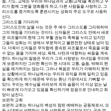
씀, 기도, 교제는 우리와 하나님과의 교통(교제)을 촉진하고 우
리가 함께 그분을 영화롭게 하고, 다른 사람들을 사랑하고, 그
리스도를 증거하도록 훈련시키는 성화의 주요 도구로 사용하
신다.
그리스도를 기다리며
그리스도인의 삶을 사는 것은 주 예수 그리스도를 그리워하며
그의 재림을 기다리는 것이다. 신자들은 그리스도 안에서 새로
운 피조물이며 현재 그의 부활 권능의 축복을 누리고 있지만
그들의 성화는 이 생에서 부분적이고 불완전한 상태로 남아 있
다. 더욱이 신자들은 무익함에 종속된 피조물로서 죽음을 피할
수 없는 몸을 가지며 세상, 육체, 사탄과 대항하는 싸움을 계속
한다. 하나님의 말씀은 우리가 그의 사랑받는 자녀임을 우리에
게 보증하지만 그러한 확신이 현 시대의 고통, 슬픔, 박해의 현
실을 제거하지는 않는다. 그러나 복음은 우리가 이해하지 못하
는 상황에서도 하나님께서는 우리의 유익을 위해 일하고 있음
을 확신하게 하기 때문에 우리는 환난 가운데서도 기뻐할 수
있다. 우리는 예수님을 바라보며 죄와 슬픔이 더 이상 없는 날
이 빠르게 다가오고 있음을 확신하기에 믿음으로 인내하고 희
망이 넘친다.
보편적 교회
보편적 교회는 하나님의 백성의 참된 예배하는 공동체로서, 모
든 시대에서 선택하신 모든 사람들로 구성되어 있다. 구속 역