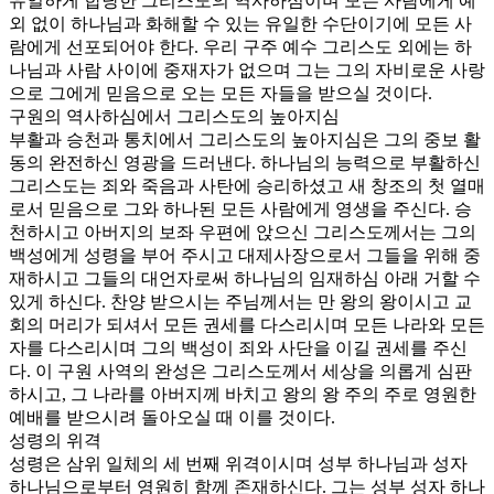
유일하게 합당한 그리스도의 역사하심이며 모든 사람에게 예
외 없이 하나님과 화해할 수 있는 유일한 수단이기에 모든 사
람에게 선포되어야 한다. 우리 구주 예수 그리스도 외에는 하
나님과 사람 사이에 중재자가 없으며 그는 그의 자비로운 사랑
으로 그에게 믿음으로 오는 모든 자들을 받으실 것이다.
구원의 역사하심에서 그리스도의 높아지심
부활과 승천과 통치에서 그리스도의 높아지심은 그의 중보 활
동의 완전하신 영광을 드러낸다. 하나님의 능력으로 부활하신
그리스도는 죄와 죽음과 사탄에 승리하셨고 새 창조의 첫 열매
로서 믿음으로 그와 하나된 모든 사람에게 영생을 주신다. 승
천하시고 아버지의 보좌 우편에 앉으신 그리스도께서는 그의
백성에게 성령을 부어 주시고 대제사장으로서 그들을 위해 중
재하시고 그들의 대언자로써 하나님의 임재하심 아래 거할 수
있게 하신다. 찬양 받으시는 주님께서는 만 왕의 왕이시고 교
회의 머리가 되셔서 모든 권세를 다스리시며 모든 나라와 모든
자를 다스리시며 그의 백성이 죄와 사단을 이길 권세를 주신
다. 이 구원 사역의 완성은 그리스도께서 세상을 의롭게 심판
하시고, 그 나라를 아버지께 바치고 왕의 왕 주의 주로 영원한
예배를 받으시려 돌아오실 때 이를 것이다.
성령의 위격
성령은 삼위 일체의 세 번째 위격이시며 성부 하나님과 성자
하나님으로부터 영원히 함께 존재하신다. 그는 성부 성자 하나