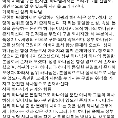
벽히 이해할 수는 없지만, 하나님께서는 우리가 그를 진실로,
개인적으로 알 수 있도록 자신을 드러내신다.
거룩하신 삼위 하나님
무한히 탁월하시며 유일하신 영광의 하나님은 성부, 성자, 성
령의 삼위로 영원히 존재하신다. 각 위는 동일한 신성, 속성, 본
질을 공유하는 온전한 하나님이시지만, 오직 하나의 하나님만
존재하신다. 각 인격체는 뚜렷이 구별 되시지만, 세 부분이나,
속성이나, 세명의 신으로 구분 되지 않으신다. 성부 하나님은
모든 생명의 근원이자 아버지로서 항상 존재해 오셨다. 성자
하나님은 항상 아들로서 아버지와 함께 존재하셨고, 창조되지
않으시고 태어나지 않으셨으며, 성부 하나님과 하나의 동일한
본질로서 존재해 오셨다. 성령 하나님은 항상 영으로서 존재하
셨으며, 성부와 성자 하나님과 하나의 동일한 본질로서 존재해
오셨다. 따라서 삼위 하나님은, 본질적으로나 실체적으로 나눌
수 없으나, 충만한 교제와 사랑을 누리시는 구별된 위격을 가
지고 완전한 하나됨으로 존재하신다.
삼위 하나님의 관계와 행동
삼위 하나님은 본질적으로 하나이실 뿐만 아니라 그들의 역사
하심에 있어서도 불가분 연합되어 있으신 존재이시다. 따라서
삼위 하나님 중 한 분에게 나아가는 것은 삼위 하나님 모두에
게 나아가는 것과 같은 것이다. 그러나 이 하나됨 속에도 성부
성자 성령 하나님께는 각기 서로를 대하는 방식이나 창조물을