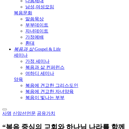
다음세대
남성,여성모임
복음문화
말씀묵상
부부데이트
자녀데이트
가정예배
환대
복음과 삶
Gospel & Life
세미나
가정 세미나
복음과 삶 컨퍼런스
여하디 세미나
양육
복음에 견고한 그리스도인
복음에 견고한 자녀양육
복음이 빛나는 부부
사명
신앙선언문
공유가치
“복음 중심의 교회와 하나님 나라를
함께