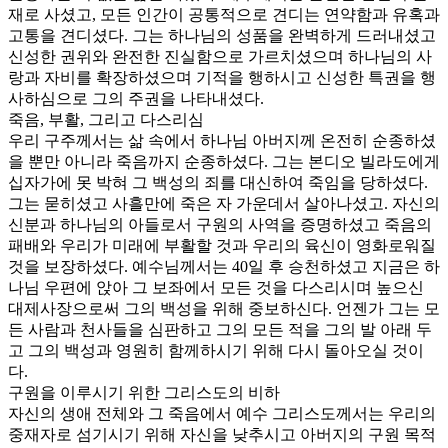
재로 사셨고, 모든 인간이 공통적으로 견디는 연약함과 유혹과
고통을 견디셨다. 그는 하나님의 성품을 완벽하게 드러내셨고
신성한 권위와 완전한 진실함으로 가르치셨으며 하나님의 사
랑과 자비를 확장하셨으며 기적을 행하시고 신성한 특권을 행
사하심으로 그의 주권을 나타내셨다.
죽음, 부활, 그리고 다스리심
우리 구주께서는 삶 속에서 하나님 아버지께 온전히 순종하셨
을 뿐만 아니라 죽음까지 순종하셨다. 그는 본디오 빌라도에게
십자가에 못 박혀 그 백성의 죄를 대신하여 죽임을 당하셨다.
그는 묻히셨고 사흘만에 죽은 자 가운데서 살아나셨고. 자신의
신분과 하나님의 아들로서 구원의 사역을 증명하셨고 죽음의
패배와 우리가 미래에 부활할 것과 우리의 육신이 영화로워질
것을 보장하셨다. 예수님께서는 40일 후 승천하셨고 지금은 하
나님 우편에 앉아 그 보좌에서 모든 것을 다스리시며 높으신
대제사장으로써 그의 백성을 위해 중보하신다. 언젠가 그는 모
든 사람과 천사들을 심판하고 그의 모든 적을 그의 발 아래 두
고 그의 백성과 영원히 함께하시기 위해 다시 돌아오실 것이
다.
구원을 이루시기 위한 그리스도의 비하
자신의 생애 전체와 그 죽음에서 예수 그리스도께서는 우리의
중재자로 섬기시기 위해 자신을 낮추시고 아버지의 구원 목적