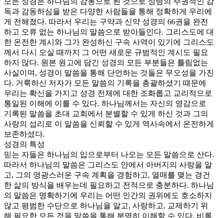
모든 성경은 하나님의 감동으로 된 것으로 성령의 주권적인 감
독과 감동하심을 받은 다양한 사람들을 통해 정확하게 우리에
게 전해졌다. 따라서 우리는 구약과 신약 성경의 66권을 완전
하고 오류 없는 하나님의 말씀으로 받아들인다. 그리스도에 대
한 온전한 계시와 그가 완성하신 구속 사역이 있기에 그리스도
께서 다시 오실 때까지 그 어떤 새로운 규범적인 계시도 필요
하지 않다. 원본 원고에 담긴 성경의 모든 부분들은 틀림없는
사실이며, 성경이 말씀을 통해 단언하는 것들은 무오성을 가진
다. 거룩하신 저자가 모든 말씀의 기록을 총괄하셨기 때문에
우리는 확신을 가지고 성경 전체에 대한 조화롭고 교리적으로
통일된 이해에 이를 수 있다. 하나님께서는 자신의 영감으로
기록된 말씀을 초대 교회에서 분별할 수 있게 하신 것과 그의
사랑의 섭리로 이 말씀을 신뢰할 수 있게 역사속에서 온전하게
보존하셨다.
성경의 특성
믿는 자들은 하나님의 입으로부터 나오는 모든 말씀으로 산다.
따라서 하나님의 말씀은 그리스도 안에서 아버지의 사랑을 알
고, 그의 영광스러운 구속 계획을 경험하고, 열매를 맺는 경건
한 삶의 방식을 배우는데 필요하고 전적으로 충분하다. 하나님
의 말씀은 명확하기에 우리는 어떤 인간의 권위에도 호소하지
않고 평범한 수단으로 하나님을 알고, 사랑하고, 교제하기 위
해 필요한 모든 것을 말씀을 통해 분명히 이해할 수 있다. 비록