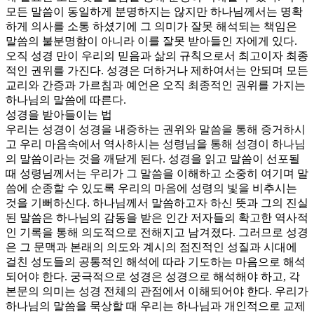
모든 말씀이 동일하게 분명하지는 않지만 하나님께서는 명확
하게 의사를 소통 하셨기에 그 의미가 잘못 해석되는 책임은
말씀의 불분명함이 아니라 이를 잘못 받아들인 자에게 있다.
오직 성경 만이 우리의 믿음과 삶의 규칙으로서 최고이자 최종
적인 권위를 가진다. 성경은 더하거나 제하여서는 안되며 모든
교리와 간증과 가르침과 예언은 오직 최종적인 권위를 가지는
하나님의 말씀에 따른다.
성경을 받아들이는 법
우리는 성경이 성경을 내증하는 권위와 말씀을 통해 증거하시
고 우리 마음속에서 역사하시는 성령님을 통해 성경이 하나님
의 말씀이라는 것을 깨닫게 된다. 성경을 읽고 말씀이 선포될
때 성령님께서는 우리가 그 말씀을 이해하고 소중히 여기며 말
씀에 순종할 수 있도록 우리의 마음에 성령의 빛을 비추시는
것을 기뻐하신다. 하나님께서 말씀하고자 하신 뜻과 그의 진실
된 말씀은 하나님의 감동을 받은 인간 저자들의 확고한 역사적
인 기록을 통해 의도적으로 전해지고 남겨졌다. 그러므로 성경
은 그 문맥과 본래의 의도와 계시의 점진적인 성질과 시대에
걸친 성도들의 공통적인 해석에 따라 기도하는 마음으로 해석
되어야 한다. 궁극적으로 성경은 성경으로 해석해야 하고, 각
본문의 의미는 성경 전체의 관점에서 이해되어야 한다. 우리가
하나님의 말씀을 묵상할 때 우리는 하나님과 개인적으로 교제