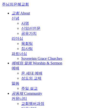
주님의은혜교회
교회
About
신념
사명
신앙선언문
공유가치
리더십
목회팀
집사팀
파트너십
Sovereign Grace
Churches
예배와 말씀
Worship & Sermon
예배
온 세대 예배
성도의 교제
말씀
주일 설교
공동체
Community
커뮤니티
교회멤버과정