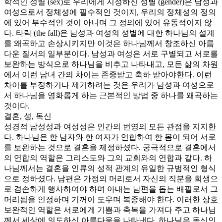
학적인 성별 (sex)로 우리에게 지정하신 성별 (gender)은 남성과
여성으로서 정체성에 필수적인 것이지, 우리의 정체성의 정의
에 있어 부수적인 것이 아니며 그 정의에 있어 유동적이지 않
다. 타락 (the fall)은 남성과 여성의 성별에 대한 하나님의 설계
를 왜곡하고 손상시키지만 이것은 하나님께서 창조하신 아름
다운 질서의 일부분이다. 남성과 여성은 서로 구별되고 서로를
보완하는 방식으로 하나님을 비추고 나타내고, 모든 삶의 차원
에서 이런 남녀 간의 차이는 존중받고 축하 받아야한다. 이런
차이를 부정하거나 제거하려는 것은 우리가 남성과 여성으로
서 하나님을 영화롭게 하는 근본적인 방법 중 하나를 왜곡하는
것이다.
결혼, 성, 독신
성경적 남성성과 여성성은 인간의 번영의 모든 관점을 지지한
다. 하나님은 한 남자와 한 여자가 연합하여 한 몸이 되어 서로
를 보완하는 것으로 결혼을 제정하셨다. 궁극적으로 결혼에서
의 연합의 역할은 그리스도와 그의 교회와의 연합과 같다. 하
나님께서는 결혼을 인류의 성적 관계의 유일한 규범적인 형식
으로 정하셨다. 남편은 가정의 머리로서 자신의 직분을 희생으
로 겸손하게 행사하여야 하며 아내는 남편을 돕는 배필로서 그
머리됨을 인정하며 기꺼이 도우며 복종해야 한다. 이러한 상호
보완적인 역할은 서로에게 기쁨과 축복을 가져다 주고 하나님
께서 세상에 의도하신 아름다움을 나타낸다. 하나님은 독신인