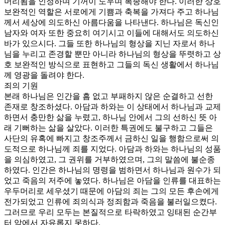
머리됨을 인정하며 기꺼이 도우며 복종해야 한다. 이러한 상호
보완적인 역할은 서로에게 기쁨과 축복을 가져다 주고 하나님
께서 세상에 의도하신 아름다움을 나타낸다. 하나님은 독신인
남자와 여자 또한 중요히 여기시고 이들에 대해서도 의도하신
바가 있으시다. 그들 또한 하나님의 형상을 지닌 자로서 하나
님을 누리고 존경할 뿐만 아니라 하나님의 형상을 뚜렷하고 상
호 보완적인 방식으로 표현하고 그들의 독신 생활에서 하나님
께 영광을 돌려야 한다.
죄의 기원
본래 하나님은 인간을 흠 없고 부패하지 않은 순결하고 선한
존재로 창조하셨다. 아담과 하와는 이 상태에서 하나님과 교제
하면서 충만한 삶을 누렸고, 하나님 안에서 그의 선하신 뜻 아
래 기뻐하는 삶을 살았다. 이러한 특권에도 불구하고 그들은
사단의 유혹에 빠지고 창조주께서 금하신 일을 행함으로써 의
도적으로 하나님께 죄를 지었다. 아담과 하와는 하나님의 성품
을 의심하였고, 그 권위를 거부하였으며, 그의 말씀에 불순종
하였다. 인간은 하나님의 명령을 범하면서 하나님과 원수가 되
었고 죽음의 저주에 놓였다. 하나님은 아담을 인류를 대표하는
우두머리로 세우셨기 때문에 아담의 죄는 그의 모든 후손에게
전가되었고 인류에 죄의식과 정죄함과 죽음을 불러일으켰다.
그러므로 우리 모두는 본질적으로 타락하였고 잉태된 순간부
터 악에서 자유롭지 못하다.