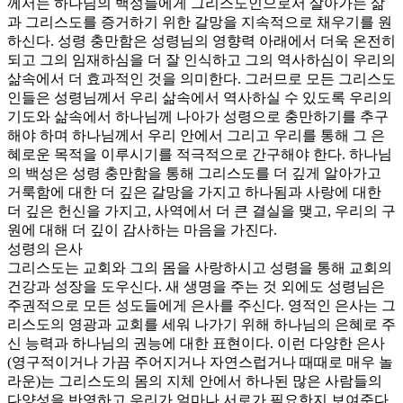
께서는 하나님의 백성들에게 그리스도인으로서 살아가는 삶
과 그리스도를 증거하기 위한 갈망을 지속적으로 채우기를 원
하신다. 성령 충만함은 성령님의 영향력 아래에서 더욱 온전히
되고 그의 임재하심을 더 잘 인식하고 그의 역사하심이 우리의
삶속에서 더 효과적인 것을 의미한다. 그러므로 모든 그리스도
인들은 성령님께서 우리 삶속에서 역사하실 수 있도록 우리의
기도와 삶속에서 하나님께 나아가 성령으로 충만하기를 추구
해야 하며 하나님께서 우리 안에서 그리고 우리를 통해 그 은
혜로운 목적을 이루시기를 적극적으로 간구해야 한다. 하나님
의 백성은 성령 충만함을 통해 그리스도를 더 깊게 알아가고
거룩함에 대한 더 깊은 갈망을 가지고 하나됨과 사랑에 대한
더 깊은 헌신을 가지고, 사역에서 더 큰 결실을 맺고, 우리의 구
원에 대해 더 깊이 감사하는 마음을 가진다.
성령의 은사
그리스도는 교회와 그의 몸을 사랑하시고 성령을 통해 교회의
건강과 성장을 도우신다. 새 생명을 주는 것 외에도 성령님은
주권적으로 모든 성도들에게 은사를 주신다. 영적인 은사는 그
리스도의 영광과 교회를 세워 나가기 위해 하나님의 은혜로 주
신 능력과 하나님의 권능에 대한 표현이다. 이런 다양한 은사
(영구적이거나 가끔 주어지거나 자연스럽거나 때때로 매우 놀
라운)는 그리스도의 몸의 지체 안에서 하나된 많은 사람들의
다양성을 반영하고 우리가 얼마나 서로가 필요한지 보여준다.