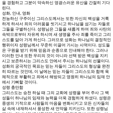
을 경험하고 그분이 약속하신 영광스러운 유산을 간절히 기다
린다.
성화, 인내, 영화
전능하신 구주이신 그리스도께서는 또한 자신의 백성을 거룩
하게 하셔서 죄의 더러움을 씻기시고 하나님을 섬기는 자들로
그들을 구별하신다. 성령님은 그들을 새롭게 하여 죄와 사탄의
속박으로부터 자유케 하시며 새 생명을 주사 죄를 죽이고 그리
스도를 닮아 가게 하신다. 그러므로 성화는 하나님의 결정적인
행위이자 성령님께서 꾸준히 이끌어 가시는 사역이다. 성도들
은 구원을 받기 위해 믿음과 순종으로 인내해야 한다. 그러나
이러한 인내 또한 우리의 것이 아니라 선택 받은 백성을 지키
시고 보존하시는 그리스도 안에서 주시는 하나님의 선물이다.
성화의 궁극적인 목표는 믿는 자들이 그리스도의 형상을 완전
히 따르는 것인데, 이 날에는 믿는 자들이 그리스도와 함께 육
체적으로 부활하고 죄에서 해방되고 영원히 하나님의 임재 안
에서 기뻐할 것이다.
성령 충만함
그리스도는 승천 하실 때 그의 교회에 성령을 부어 주사 그 백
성들이 하나님의 임재와 능력을 더욱 경험하게 하셨다. 성령은
중생의 기적으로 사람들의 마음을 변화시키고 모든 신자들의
삶 속에 내재하셔서 풍성한 새 언약을 지키신다. 또한 성령님