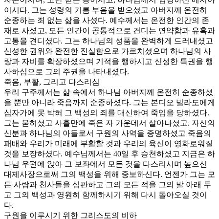
이시다. 그는 성령의 기름 부음을 받으셨고 아버지께 온전히
순종하는 죄 없는 삶을 사셨다. 예수께서는 온전한 인간의 존
재로 사셨고, 모든 인간이 공통적으로 견디는 연약함과 유혹과
고통을 견디셨다. 그는 하나님의 성품을 완벽하게 드러내셨고
신성한 권위와 완전한 진실함으로 가르치셨으며 하나님의 사
랑과 자비를 확장하셨으며 기적을 행하시고 신성한 특권을 행
사하심으로 그의 주권을 나타내셨다.
죽음, 부활, 그리고 다스리심
우리 구주께서는 삶 속에서 하나님 아버지께 온전히 순종하셨
을 뿐만 아니라 죽음까지 순종하셨다. 그는 본디오 빌라도에게
십자가에 못 박혀 그 백성의 죄를 대신하여 죽임을 당하셨다.
그는 묻히셨고 사흘만에 죽은 자 가운데서 살아나셨고. 자신의
신분과 하나님의 아들로서 구원의 사역을 증명하셨고 죽음의
패배와 우리가 미래에 부활할 것과 우리의 육신이 영화로워질
것을 보장하셨다. 예수님께서는 40일 후 승천하셨고 지금은 하
나님 우편에 앉아 그 보좌에서 모든 것을 다스리시며 높으신
대제사장으로써 그의 백성을 위해 중보하신다. 언젠가 그는 모
든 사람과 천사들을 심판하고 그의 모든 적을 그의 발 아래 두
고 그의 백성과 영원히 함께하시기 위해 다시 돌아오실 것이
다.
구원을 이루시기 위한 그리스도의 비하