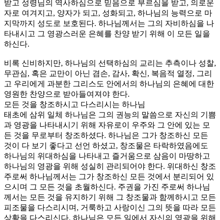
받고 성령님의 역사하심으로 믿음으로 부르심을 받고, 의로운
자로 여겨지고, 양자가 되고, 성화되고, 하나님의 능력으로 마
지막까지 성도로 보호된다. 하나님께서는 그의 자비하심을 나
타내시고 그 영광스러운 은혜를 찬양 받기 위해 이 모든 일을
하신다.
비록 신비하지만, 하나님의 선택하심의 교리는 추측이나 성찰,
무관심, 혹은 교만이 아닌 겸손, 감사, 확신, 복음적 열정, 그리
고 우리에게 과분한 그리스도 안에서의 하나님의 은혜에 대한
영원한 찬양으로 받아들여져야 한다.
모든 것을 창조하시고 다스리시는 하나님
태초에 삼위 일체 하나님은 그의 권능의 말씀으로 자신의 기쁨
과 영광을 나타내시기 위해 자유로이 우주와 그 안에 있는 모
든 것을 무로부터 창조하셨다. 하나님은 그가 창조하신 모든
것이 다 보기 좋다고 선언 하셨고, 창조물은 타락하였음에도
하나님의 위대하심을 나타내고 즐거움으로 삼음이 마땅하고
하나님의 영광을 위해 성실히 관리되어야 한다. 위대하신 창조
주로써 하나님께서는 그가 창조하신 모든 것에서 분리되어 있
으시며 그 모든 것을 초월하신다. 주권을 가진 주로써 하나님
께서는 모든 것을 유지하기 위해 그 창조물과 함께하시고 모든
피조물을 다스리시며, 거룩하고 사랑이신 그의 뜻을 따라 모든
상황을 다스리신다. 하나님은 모든 일에서 자신의 영광을 위해