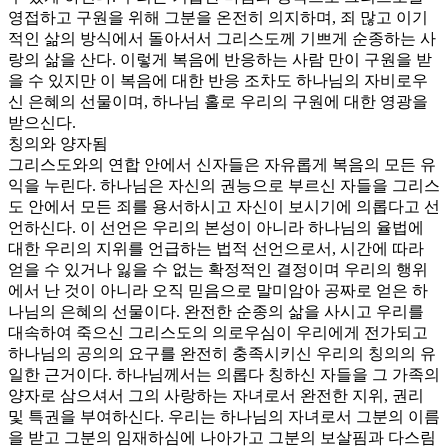
영접하고 구원을 위해 그분을 온전히 의지하며, 죄 많고 이기
적인 삶의 방식에서 돌아서서 그리스도께 기쁘게 순종하는 사
랑의 삶을 산다. 이렇게 복음에 반응하는 사람 만이 구원을 받
을 수 있지만 이 복음에 대한 반응 조차도 하나님의 자비로우
신 은혜의 선물이며, 하나님 홀로 우리의 구원에 대한 영광을
받으신다.
칭의와 양자됨
그리스도와의 연합 안에서 신자들은 자유롭게 복음의 모든 유
익을 누린다. 하나님은 자신의 권능으로 부르신 자들을 그리스
도 안에서 모든 죄를 용서하시고 자신이 보시기에 의롭다고 선
언하신다. 이 선언은 우리의 본성이 아니라 하나님의 율법에
대한 우리의 지위를 언급하는 법적 선언으로서, 시간에 따라
얻을 수 있거나 잃을 수 없는 확정적인 결정이며 우리의 행위
에서 난 것이 아니라 오직 믿음으로 말미암아 공짜로 얻은 하
나님의 은혜의 선물이다. 완전한 순종의 삶을 사시고 우리를
대속하여 죽으신 그리스도의 의로우심이 우리에게 전가되고
하나님의 공의의 요구를 완전히 충족시키신 우리의 칭의의 유
일한 근거이다. 하나님께서는 의롭다 칭하신 자들을 그 가족의
양자로 삼으셔서 그의 사랑하는 자녀로서 완전한 지위, 권리
및 특권을 부여하신다. 우리는 하나님의 자녀로서 그분의 이름
을 받고 그분의 임재하심에 나아가고 그분의 보살핌과 다스림