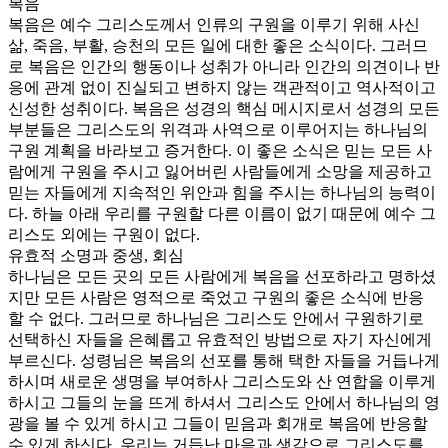
복음
복음은 예수 그리스도께서 인류의 구원을 이루기 위해 사신
삶, 죽음, 부활, 승천의 모든 일에 대한 좋은 소식이다. 그러므
로 복음은 인간의 행동이나 성취가 아니라 인간의 의견이나 반
응에 관계 없이 진실되고 변하지 않는 객관적이고 역사적이고
신성한 성취이다. 복음은 성경의 핵심 메시지로서 성경의 모든
부분들은 그리스도의 위격과 사역으로 이루어지는 하나님의
구원 계획을 바라보고 증거한다. 이 좋은 소식은 믿는 모든 사
람에게 구원을 주시고 잃어버린 사람들에게 소망을 제공하고
믿는 자들에게 지속적인 위안과 힘을 주시는 하나님의 능력이
다. 하늘 아래 우리를 구원할 다른 이름이 없기 때문에 예수 그
리스도 외에는 구원이 없다.
유효적 소명과 중생, 회심
하나님은 모든 곳의 모든 사람에게 복음을 선포하라고 명하셨
지만 모든 사람은 영적으로 죽었고 구원의 좋은 소식에 반응
할 수 없다. 그러므로 하나님은 그리스도 안에서 구원하기로
선택하신 자들을 은혜롭고 유효적인 방법으로 자기 자신에게
부르신다. 성령님은 복음의 선포를 통해 택한 자들을 거듭나게
하시며 새로운 생명을 부여하사 그리스도와 산 연합을 이루게
하시고 그들의 눈을 뜨게 하셔서 그리스도 안에서 하나님의 영
광을 볼 수 있게 하시고 그들이 믿음과 회개로 복음에 반응할
수 있게 하신다. 우리는 거듭난 마음과 생각으로 그리스도를