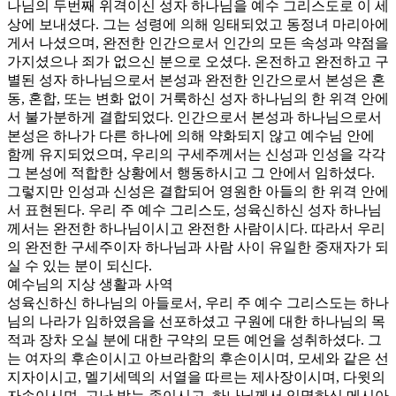
나님의 두번째 위격이신 성자 하나님을 예수 그리스도로 이 세
상에 보내셨다. 그는 성령에 의해 잉태되었고 동정녀 마리아에
게서 나셨으며, 완전한 인간으로서 인간의 모든 속성과 약점을
가지셨으나 죄가 없으신 분으로 오셨다. 온전하고 완전하고 구
별된 성자 하나님으로서 본성과 완전한 인간으로서 본성은 혼
동, 혼합, 또는 변화 없이 거룩하신 성자 하나님의 한 위격 안에
서 불가분하게 결합되었다. 인간으로서 본성과 하나님으로서
본성은 하나가 다른 하나에 의해 약화되지 않고 예수님 안에
함께 유지되었으며, 우리의 구세주께서는 신성과 인성을 각각
그 본성에 적합한 상황에서 행동하시고 그 안에서 임하셨다.
그렇지만 인성과 신성은 결합되어 영원한 아들의 한 위격 안에
서 표현된다. 우리 주 예수 그리스도, 성육신하신 성자 하나님
께서는 완전한 하나님이시고 완전한 사람이시다. 따라서 우리
의 완전한 구세주이자 하나님과 사람 사이 유일한 중재자가 되
실 수 있는 분이 되신다.
예수님의 지상 생활과 사역
성육신하신 하나님의 아들로서, 우리 주 예수 그리스도는 하나
님의 나라가 임하였음을 선포하셨고 구원에 대한 하나님의 목
적과 장차 오실 분에 대한 구약의 모든 예언을 성취하셨다. 그
는 여자의 후손이시고 아브라함의 후손이시며, 모세와 같은 선
지자이시고, 멜기세덱의 서열을 따르는 제사장이시며, 다윗의
자손이시며, 고난 받는 종이시고, 하나님께서 임명하신 메시아