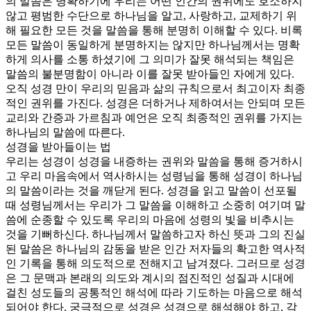
의 말씀은 명확하기에 우리는 어떤 인간의 권위에도 호소하지
않고 평범한 수단으로 하나님을 알고, 사랑하고, 교제하기 위
해 필요한 모든 것을 말씀을 통해 분명히 이해할 수 있다. 비록
모든 말씀이 동일하게 분명하지는 않지만 하나님께서는 명확
하게 의사를 소통 하셨기에 그 의미가 잘못 해석되는 책임은
말씀의 불분명함이 아니라 이를 잘못 받아들인 자에게 있다.
오직 성경 만이 우리의 믿음과 삶의 규칙으로서 최고이자 최종
적인 권위를 가진다. 성경은 더하거나 제하여서는 안되며 모든
교리와 간증과 가르침과 예언은 오직 최종적인 권위를 가지는
하나님의 말씀에 따른다.
성경을 받아들이는 법
우리는 성경이 성경을 내증하는 권위와 말씀을 통해 증거하시
고 우리 마음속에서 역사하시는 성령님을 통해 성경이 하나님
의 말씀이라는 것을 깨닫게 된다. 성경을 읽고 말씀이 선포될
때 성령님께서는 우리가 그 말씀을 이해하고 소중히 여기며 말
씀에 순종할 수 있도록 우리의 마음에 성령의 빛을 비추시는
것을 기뻐하신다. 하나님께서 말씀하고자 하신 뜻과 그의 진실
된 말씀은 하나님의 감동을 받은 인간 저자들의 확고한 역사적
인 기록을 통해 의도적으로 전해지고 남겨졌다. 그러므로 성경
은 그 문맥과 본래의 의도와 계시의 점진적인 성질과 시대에
걸친 성도들의 공통적인 해석에 따라 기도하는 마음으로 해석
되어야 한다. 궁극적으로 성경은 성경으로 해석해야 하고, 각