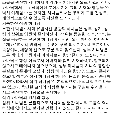
조물을 완전히 지배하시며 의와 지혜와 사랑으로 다스리신다.
하나님께서는 초월적이신 분이시기에 그의 존재와 행동을 완
벽히 이해할 수는 없지만, 하나님께서는 우리가 그를 진실로,
개인적으로 알 수 있도록 자신을 드러내신다.
거룩하신 삼위 하나님
무한히 탁월하시며 유일하신 영광의 하나님은 성부, 성자, 성
령의 삼위로 영원히 존재하신다. 각 위는 동일한 신성, 속성, 본
질을 공유하는 온전한 하나님이시지만, 오직 하나의 하나님만
존재하신다. 각 인격체는 뚜렷이 구별 되시지만, 세 부분이나,
속성이나, 세명의 신으로 구분 되지 않으신다. 성부 하나님은
모든 생명의 근원이자 아버지로서 항상 존재해 오셨다. 성자
하나님은 항상 아들로서 아버지와 함께 존재하셨고, 창조되지
않으시고 태어나지 않으셨으며, 성부 하나님과 하나의 동일한
본질로서 존재해 오셨다. 성령 하나님은 항상 영으로서 존재하
셨으며, 성부와 성자 하나님과 하나의 동일한 본질로서 존재해
오셨다. 따라서 삼위 하나님은, 본질적으로나 실체적으로 나눌
수 없으나, 충만한 교제와 사랑을 누리시는 구별된 위격을 가
지고 완전한 하나됨으로 존재하신다.
삼위 하나님의 관계와 행동
삼위 하나님은 본질적으로 하나이실 뿐만 아니라 그들의 역사
하심에 있어서도 불가분 연합되어 있으신 존재이시다. 따라서