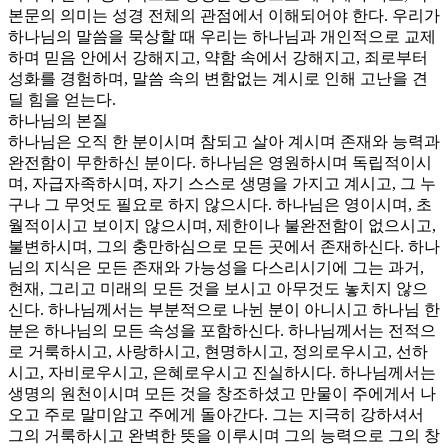
본문의 의미는 성경 전체의 관점에서 이해되어야 한다. 우리가
하나님의 말씀을 묵상할 때 우리는 하나님과 개인적으로 교제
하며 믿음 안에서 강해지고, 약함 속에서 강해지고, 죄로부터
성화를 경험하며, 말씀 속의 변함없는 계시로 인해 고난을 견
딜 힘을 얻는다.
하나님의 본질
하나님은 오직 한 분이시며 참되고 살아 계시며 존재와 능력과
완전함이 무한하신 분이다. 하나님은 영원하시며 독립적이시
며, 자급자족하시며, 자기 스스로 생명을 가지고 계시고, 그 누
구나 그 무엇도 필요로 하지 않으시다. 하나님은 영이시며, 초
월적이시고 보이지 않으시며, 제한이나 불완전함이 없으시고,
불변하시며, 그의 충만하심으로 모든 곳에서 존재하신다. 하나
님의 지식은 모든 존재와 가능성을 다스리시기에 그는 과거,
현재, 그리고 미래의 모든 것을 보시고 아무것도 놓치지 않으
신다. 하나님께서는 부분적으로 나뉜 분이 아니시고 하나님 한
분은 하나님의 모든 속성을 포함하신다. 하나님께서는 전적으
로 거룩하시고, 사랑하시고, 현명하시고, 정의로우시고, 선하
시고, 자비로우시고, 은혜로우시고 진실하시다. 하나님께서는
생명의 원천이시며 모든 것을 창조하셨고 만물이 주에게서 나
오고 주로 말미암고 주에게 돌아간다. 그는 지극히 강하셔서
그의 거룩하시고 완벽한 뜻을 이루시며 그의 능력으로 그의 창