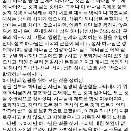
삼위 하나님 중 한 분에게 나아가는 것은 삼위 하나님 모두에
게 나아가는 것과 같은 것이다. 그러나 이 하나됨 속에도 성부
성자 성령 하나님께는 각기 서로를 대하는 방식이나 창조물을
대하는 방식에 차이가 있으시다. 삼위의 하나님은 본질이나 속
성에는 서로 차이가 없으시지만, 영원하지만 불평등하지 않은
위계 질서 속에 존재하신다. 삼위 하나님께서는 창조, 섭리, 구
속의 역사에서 그들의 영원한 관계와 일치하는 역할을 수행하
신다. 성부 하나님은 시작의 근원이 되시고, 성자 하나님은 성
취하시며, 성령 하나님은 완성하신다. 삼위 하나님은 이와 같
이 구별 되시지만 그럼에도 불구하고 구분되거나 섞여 있지 않
으시고, 영원 전부터 동일하신 본질을 가지고 계시고 동등하시
며 하나의 하나님- 성부, 성자, 성령 하나님으로 찬양 받으시기
합당하신 분이시다.
하나님의 영광을 위해 모든 것을 정하심
영원 전부터 하나님은 자신의 영광의 충만함을 나타내시기 위
해 하나님께서 창조하신 존재하는 모든 것과 일어나는 모든 것
을 주권적으로 정하셨다. 하나님의 계획은 항상 이루어지며,
효과적이고, 자연의 모든 것과 역사의 모든 것과 모든 개인의
각각의 삶의 일을 보편적으로 포괄한다. 이것은 하나님의 자유
로우시고 변치 않으시고 지혜로우시고 거룩하신 뜻의 실행을
나타낸다. 하지만 하나님은 죄를 짓거나 죄에 대한 책임이 없
으시며 자신의 본성에 따른 자발적인 선택을 하는 피조물의 의