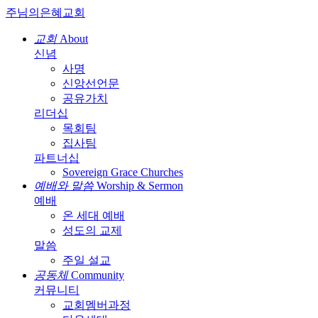
주님의은혜교회
교회
About
신념
사명
신앙선언문
공유가치
리더십
목회팀
집사팀
파트너십
Sovereign Grace
Churches
예배와 말씀
Worship & Sermon
예배
온 세대 예배
성도의 교제
말씀
주일 설교
공동체
Community
커뮤니티
교회멤버과정