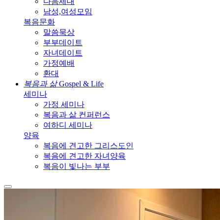
다음세대
남성,여성모임
복음문화
말씀묵상
부부데이트
자녀데이트
가정예배
환대
복음과 삶
Gospel & Life
세미나
가정 세미나
복음과 삶 컨퍼런스
여하디 세미나
양육
복음에 견고한 그리스도인
복음에 견고한 자녀양육
복음이 빛나는 부부